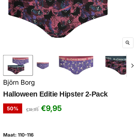
Björn Borg
Halloween Editie Hipster 2-Pack
Huidige prijs
€9,95
50
%
Oorspronkelijke prijs
€19,95
Maat:
110-116