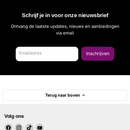
Schrijf je in voor onze nieuwsbrief
Ontvang de laatste updates, nieuws en aanbiedingen
via email
Emailadres
Inschrijven
Terug naar boven
Volg ons
Vind
Vind
Vind
Vind