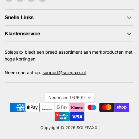
ons
ons
ons
ons
op
op
op
op
Facebook
Instagram
TikTok
YouTube
Snelle Links
Klantenservice
Solepaxx biedt een breed assortiment aan merkproducten met
hoge kortingen!
Neem contact op:
support@solepaxx.nl
Land
Nederland
(EUR €)
Copyright © 2026 SOLEPAXX.