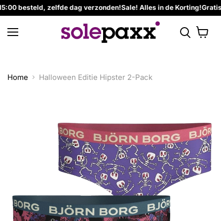
00 besteld, zelfde dag verzonden!
Sale! Alles in de Korting!
Gratis 
Menu
Winkel
bekijke
Home
Halloween Editie Hipster 2-Pack