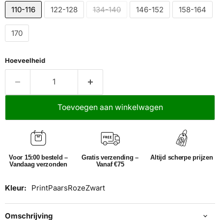
110-116
122-128
134-140
146-152
158-164
170
Hoeveelheid
Toevoegen aan winkelwagen
Voor 15:00 besteld –
Gratis verzending –
Altijd scherpe prijzen
Vandaag verzonden
Vanaf €75
Kleur:
Print
Paars
Roze
Zwart
Omschrijving