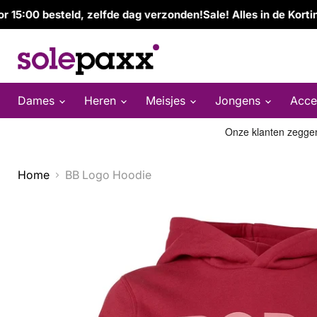
00 besteld, zelfde dag verzonden!
Sale! Alles in de Korting!
G
Dames
Heren
Meisjes
Jongens
Acce
Home
BB Logo Hoodie