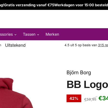
ratis verzending vanaf €75
Werkdagen voor 15:00 besteld, ze
ssories
Tassen
Merken
Björn Borg
BB Logo
Hui
€3
42
%
Oorspronkelijk
€59,95