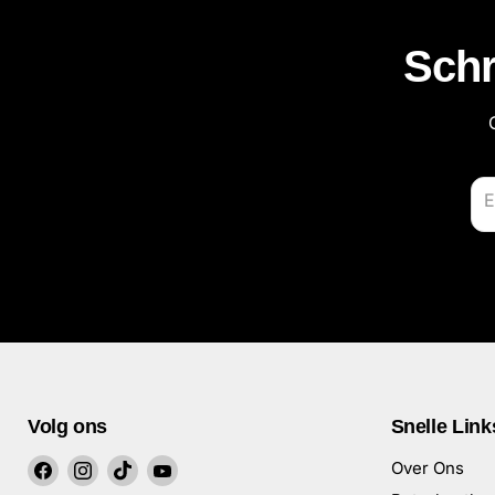
Schr
E
Volg ons
Snelle Link
Vind
Vind
Vind
Vind
Over Ons
ons
ons
ons
ons