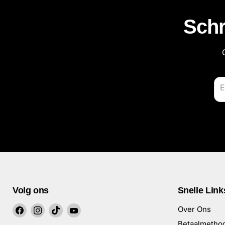
Schr
E
Volg ons
Snelle Link
Vind
Vind
Vind
Vind
Over Ons
ons
ons
ons
ons
Betaalmetho