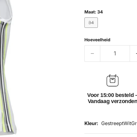
Maat:
34
34
Hoeveelheid
Voor 15:00 besteld 
Vandaag verzonde
Kleur:
Gestreept
Wit
Gr