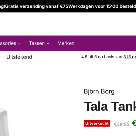
ratis verzending vanaf €75
Werkdagen voor 15:00 besteld, ze
ssories
Tassen
Merken
Björn Borg
Tala Tan
H
€
Uitverkocht
Oorspronke
€39,95